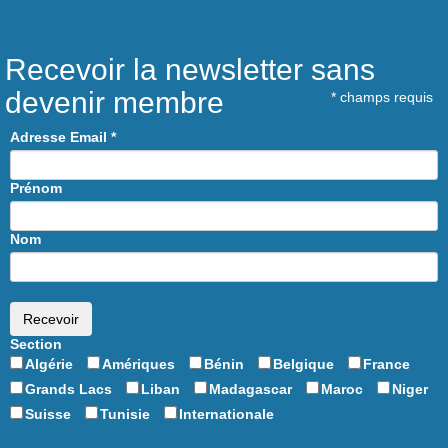
Recevoir la newsletter sans
devenir membre
*
champs requis
Adresse Email
*
Prénom
Nom
Section
Algérie
Amériques
Bénin
Belgique
France
Grands Lacs
Liban
Madagascar
Maroc
Niger
Suisse
Tunisie
Internationale