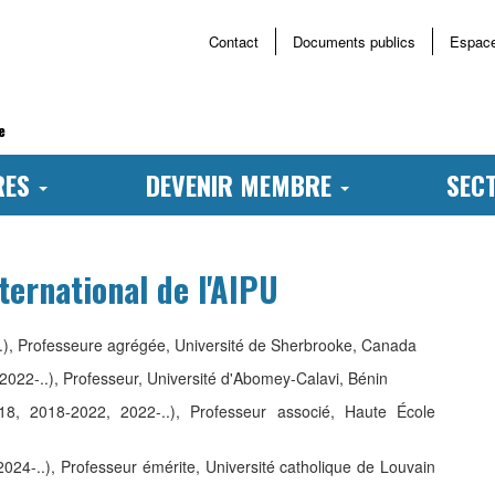
Contact
Documents publics
Espac
Menu
haut
page
e
RES
DEVENIR MEMBRE
SEC
ternational de l'AIPU
), Professeure agrégée, Université de Sherbrooke, Canada
022-..), Professeur, Université d'Abomey-Calavi, Bénin
8, 2018-2022, 2022-..), Professeur associé, Haute École
24-..), Professeur émérite, Université catholique de Louvain