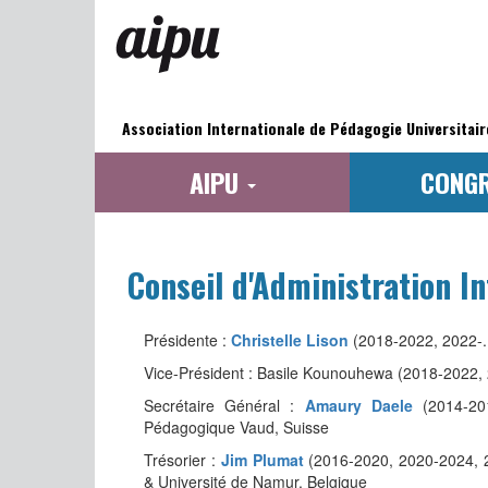
Aller
au
contenu
principal
Navigation
principale
Association Internationale de Pédagogie Universitair
AIPU
CONG
Conseil d'Administration In
Présidente :
Christelle Lison
(2018-2022, 2022-..
Vice-Président : Basile Kounouhewa (2018-2022, 2
Secrétaire Général :
Amaury Daele
(2014-201
Pédagogique Vaud, Suisse
Trésorier :
Jim Plumat
(2016-2020, 2020-2024, 20
& Université de Namur, Belgique