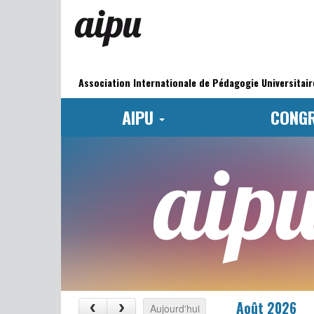
Aller
au
contenu
principal
Menu
AIPU
Association Internationale de Pédagogie Universitair
AIPU
CONG
Logo
Août 2026
Aujourd'hui