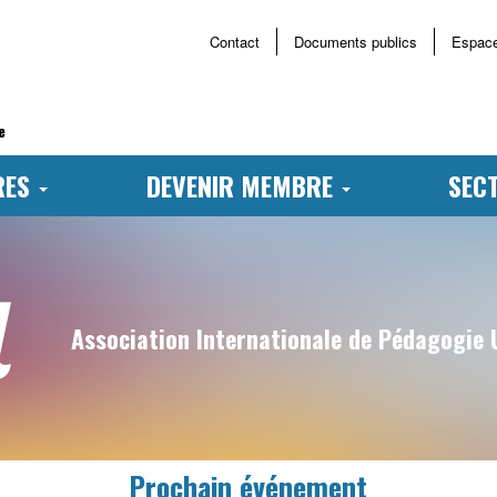
Contact
Documents publics
Espac
Menu
haut
page
e
RES
DEVENIR MEMBRE
SEC
Nom
Association Internationale de Pédagogie 
su
site
Prochain événement
Pi