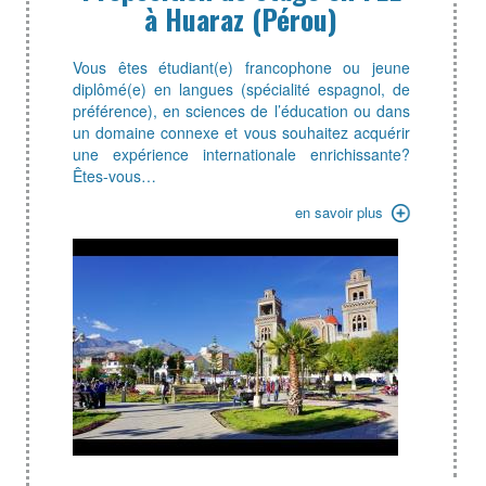
à Huaraz (Pérou)
Vous êtes étudiant(e) francophone ou jeune
diplômé(e) en langues (spécialité espagnol, de
préférence), en sciences de l’éducation ou dans
un domaine connexe et vous souhaitez acquérir
une expérience internationale enrichissante?
Êtes-vous…
en savoir plus