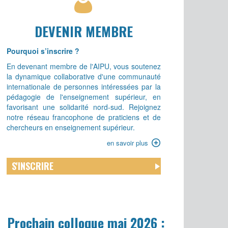
itre
DEVENIR MEMBRE
Présentation
Pourquoi s’inscrire ?
En devenant membre de l'AIPU, vous soutenez
la dynamique collaborative d'une communauté
internationale de personnes intéressées par la
pédagogie de l'enseignement supérieur, en
favorisant une solidarité nord-sud. Rejoignez
notre réseau francophone de praticiens et de
chercheurs en enseignement supérieur.
Lien
en savoir plus
-
en
Menu
S'INSCRIRE
savoir
outil
plus
Prochain colloque mai 2026 :