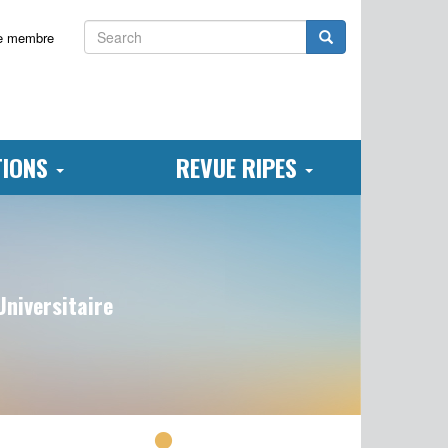
Search
Search
e membre
TIONS
REVUE RIPES
Universitaire
cto