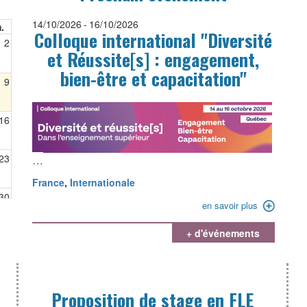
14/10/2026
-
16/10/2026
.
Colloque international "Diversité
T
2
et Réussite[s] : engagement,
bien-être et capacitation"
9
16
23
…
France
,
Internationale
30
en savoir plus
+ d'événements
6
Proposition de stage en FLE