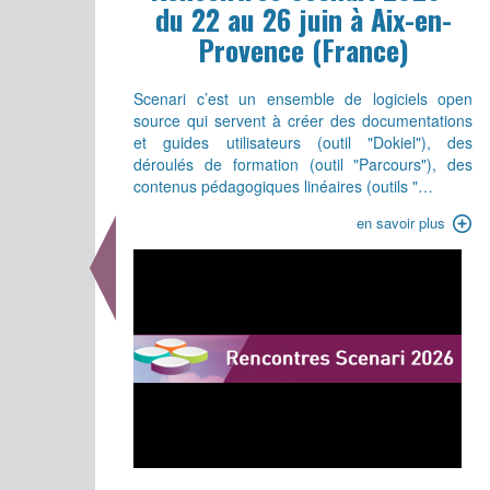
du 22 au 26 juin à Aix-en-
Provence (France)
Scenari c’est un ensemble de logiciels open
source qui servent à créer des documentations
et guides utilisateurs (outil "Dokiel"), des
déroulés de formation (outil "Parcours"), des
contenus pédagogiques linéaires (outils "…
en savoir plus