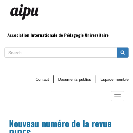
Aller
au
contenu
principal
Association Internationale de Pédagogie Universitaire
Search
Searc
Contact
Documents publics
Espace membre
Menu
haut
Toggle
page
navigati
Nouveau numéro de la revue