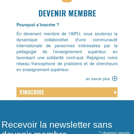
Titre
DEVENIR MEMBRE
Présentation
Pourquoi s’inscrire ?
En devenant membre de l'AIPU, vous soutenez la
dynamique collaborative d'une communauté
internationale de personnes intéressées par la
pédagogie de l'enseignement supérieur, en
favorisant une solidarité nord-sud. Rejoignez notre
réseau francophone de praticiens et de chercheurs
en enseignement supérieur.
Lien
en savoir plus
-
en
Menu
S'INSCRIRE
savoir
outil
plus
Recevoir la newsletter sans
*
champs requis