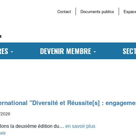
Contact
Documents publics
Espac
Menu
haut
page
e
RES
DEVENIR MEMBRE
SEC
ernational "Diversité et Réussite[s] : engagemen
/2026
lons la deuxième édition du…
en savoir plus
nale