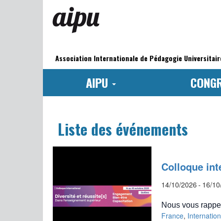
Aller
au
contenu
principal
Navigation
principale
Association Internationale de Pédagogie Universitair
AIPU
CONG
Liste des événements
Colloque int
14/10/2026
-
16/10
Nous vous rappe
France
,
Internatio