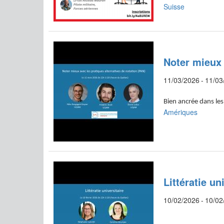
Suisse
Noter mieux 
11/03/2026
-
11/03
Bien ancrée dans l
Amériques
Littératie un
10/02/2026
-
10/02