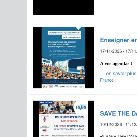
Enseigner en
17/11/2026
-
17/11
A vos agendas !
…
en savoir plus
France
SAVE THE DAT
10/12/2026
-
11/12
📢 SAVE THE DATE 