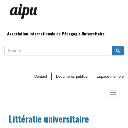
Aller
au
contenu
principal
Association Internationale de Pédagogie Universitaire
Search
Searc
Contact
Documents publics
Espace membre
Menu
haut
Toggle
page
navigati
Littératie universitaire