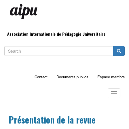
Aller
au
contenu
principal
Association Internationale de Pédagogie Universitaire
Search
Searc
Contact
Documents publics
Espace membre
Menu
haut
Toggle
page
navigati
Présentation de la revue