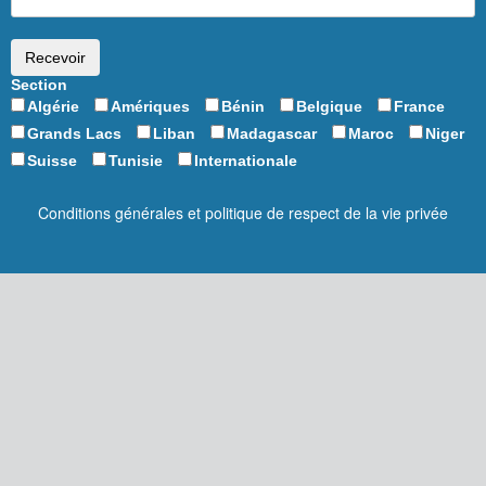
Section
Algérie
Amériques
Bénin
Belgique
France
Grands Lacs
Liban
Madagascar
Maroc
Niger
Suisse
Tunisie
Internationale
Conditions générales et politique de respect de la vie privée