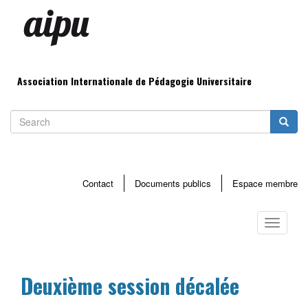
Aller
au
contenu
principal
Association Internationale de Pédagogie Universitaire
Search
Searc
Contact
Documents publics
Espace membre
Menu
haut
Toggle
page
navigati
Deuxième session décalée