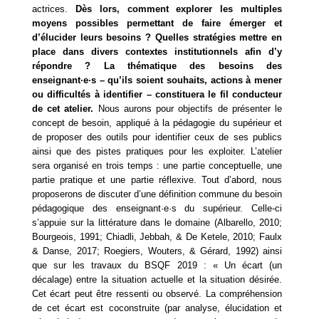
actrices. 
Dès lors, comment explorer les multiples 
moyens possibles permettant de faire émerger et 
d’élucider leurs besoins ? Quelles stratégies mettre en 
place dans divers contextes institutionnels afin d’y 
répondre ? La thématique des besoins des 
enseignant·e·s – qu’ils soient souhaits, actions à mener 
ou difficultés à identifier – constituera le fil conducteur 
de cet atelier.
 Nous aurons pour objectifs de présenter le 
concept de besoin, appliqué à la pédagogie du supérieur et 
de proposer des outils pour identifier ceux de ses publics 
ainsi que des pistes pratiques pour les exploiter. L’atelier 
sera organisé en trois temps : une partie conceptuelle, une 
partie pratique et une partie réflexive. Tout d’abord, nous 
proposerons de discuter d’une définition commune du besoin 
pédagogique des enseignant·e·s du supérieur. Celle-ci 
s’appuie sur la littérature dans le domaine (Albarello, 2010; 
Bourgeois, 1991; Chiadli, Jebbah, & De Ketele, 2010; Faulx 
& Danse, 2017; Roegiers, Wouters, & Gérard, 1992) ainsi 
que sur les travaux du BSQF 2019 : « Un écart (un 
décalage) entre la situation actuelle et la situation désirée. 
Cet écart peut être ressenti ou observé. La compréhension 
de cet écart est coconstruite (par analyse, élucidation et 