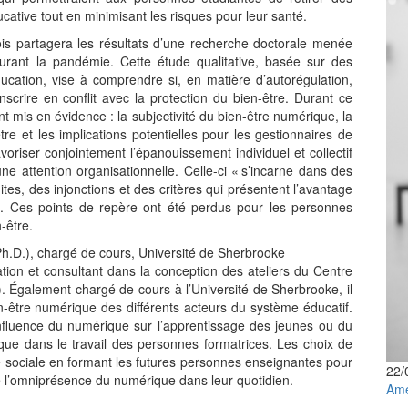
cative tout en minimisant les risques pour leur santé.
is partagera les résultats d’une recherche doctorale menée
durant la pandémie. Cette étude qualitative, basée sur des
cation, vise à comprendre si, en matière d’autorégulation,
’inscrire en conflit avec la protection du bien-être. Durant ce
t mis en évidence : la subjectivité du bien-être numérique, la
re et les implications potentielles pour les gestionnaires de
voriser conjointement l’épanouissement individuel et collectif
ne attention organisationnelle. Celle-ci « s’incarne dans des
es, des injonctions et des critères qui présentent l’avantage
53). Ces points de repère ont été perdus pour les personnes
-être.
h.D.), chargé de cours, Université de Sherbrooke
ation et consultant dans la conception des ateliers du Centre
L). Également chargé de cours à l’Université de Sherbrooke, il
n-être numérique des différents acteurs du système éducatif.
’influence du numérique sur l’apprentissage des jeunes ou du
ue dans le travail des personnes formatrices. Les choix de
ce sociale en formant les futures personnes enseignantes pour
22/
 l’omniprésence du numérique dans leur quotidien.
Amé