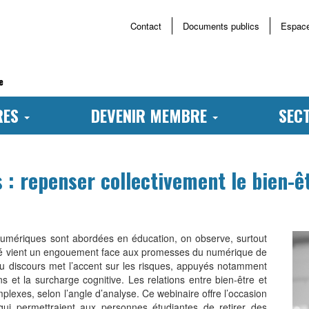
Contact
Documents publics
Espac
Menu
haut
page
e
RES
DEVENIR MEMBRE
SEC
 : repenser collectivement le bien-
umériques sont abordées en éducation, on observe, surtout
ôté vient un engouement face aux promesses du numérique de
e du discours met l’accent sur les risques, appuyés notamment
ns et la surcharge cognitive. Les relations entre bien-être et
lexes, selon l’angle d’analyse. Ce webinaire offre l’occasion
 qui permettraient aux personnes étudiantes de retirer des