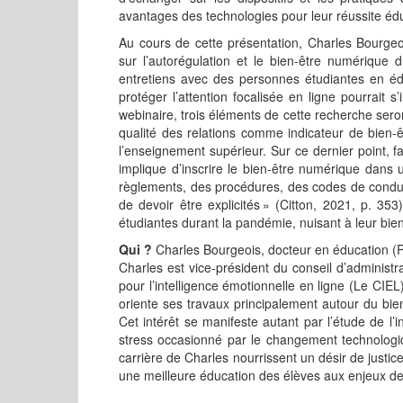
avantages des technologies pour leur réussite édu
Au cours de cette présentation, Charles Bourgeo
sur l’autorégulation et le bien-être numérique 
entretiens avec des personnes étudiantes en édu
protéger l’attention focalisée en ligne pourrait s
webinaire, trois éléments de cette recherche seron
qualité des relations comme indicateur de bien-êt
l’enseignement supérieur. Sur ce dernier point, fa
implique d’inscrire le bien-être numérique dans u
règlements, des procédures, des codes de conduit
de devoir être explicités » (Citton, 2021, p. 3
étudiantes durant la pandémie, nuisant à leur bien
Qui ?
Charles Bourgeois, docteur en éducation (P
Charles est vice-président du conseil d’administr
pour l’intelligence émotionnelle en ligne (Le CIE
oriente ses travaux principalement autour du bie
Cet intérêt se manifeste autant par l’étude de l
stress occasionné par le changement technologiq
carrière de Charles nourrissent un désir de justi
une meilleure éducation des élèves aux enjeux de