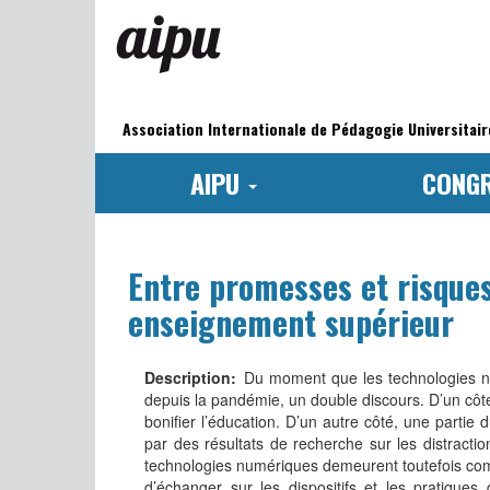
Aller
au
contenu
principal
Navigation
principale
Association Internationale de Pédagogie Universitair
AIPU
CONG
Entre promesses et risques
enseignement supérieur
Description
Du moment que les technologies n
depuis la pandémie, un double discours. D’un c
bonifier l’éducation. D’un autre côté, une parti
par des résultats de recherche sur les distractio
technologies numériques demeurent toutefois comp
d’échanger sur les dispositifs et les pratiques