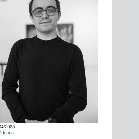
04/2025
riques