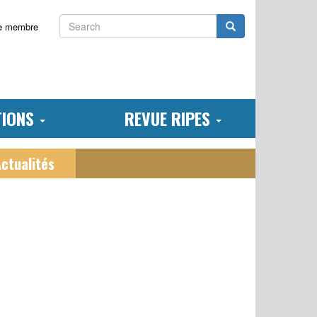
Search
Search
e membre
TIONS
REVUE RIPES
ctualités