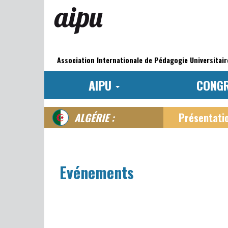
Aller
au
contenu
principal
Navigation
principale
Association Internationale de Pédagogie Universitair
AIPU
CONG
ALGÉRIE :
Présentati
Evénements