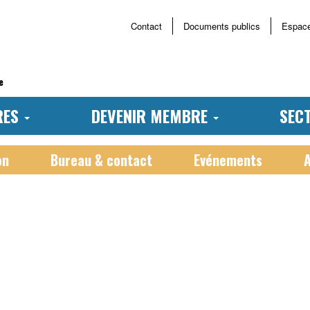
Contact
Documents publics
Espac
Menu
haut
page
e
RES
DEVENIR MEMBRE
SEC
on
Bureau & contact
Evénements
A