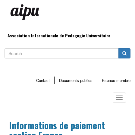
Aller
au
contenu
principal
Association Internationale de Pédagogie Universitaire
Search
Searc
Contact
Documents publics
Espace membre
Menu
haut
Toggle
page
navigati
Informations de paiement